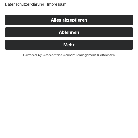
Widerrufsrecht bei Reparatur
Widerrufsrecht bei Dienstleistungen
Kontakt
Garantiefall
Batterieverordnung
Ergänzende Allgemeine Geschäftsbedingungen zum
easyCredit-Ratenkauf
Vertrag widerrufen
© Kaniewski Handels GmbH & Co. KG, 2026 - Alle Rechte
vorbehalten.
Shopsystem:
WEBAN
OS
,
WEB
AN
UG