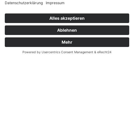
Widerrufsrecht bei Reparatur
Widerrufsrecht bei Dienstleistungen
Kontakt
Garantiefall
Batterieverordnung
Ergänzende Allgemeine Geschäftsbedingungen zum
easyCredit-Ratenkauf
Vertrag widerrufen
© Kaniewski Handels GmbH & Co. KG, 2026 - Alle Rechte
vorbehalten.
Shopsystem:
WEBAN
OS
,
WEB
AN
UG