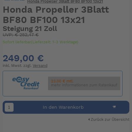
Honda Propeller 3Blatt BF80 BF100 13x21
Honda Propeller 3Blatt
BF80 BF100 13x21
Steigung 21 Zoll
UVP:
€
252,47 €
Sofort lieferbar(Lieferzeit: 1-3 Werktage)
249,00 €
inkl. Mwst. zzgl.
Versand
23.00 € mtl.
mehr Informationen zum Ratenkauf
In den Warenkorb
Zurück zur Übersicht