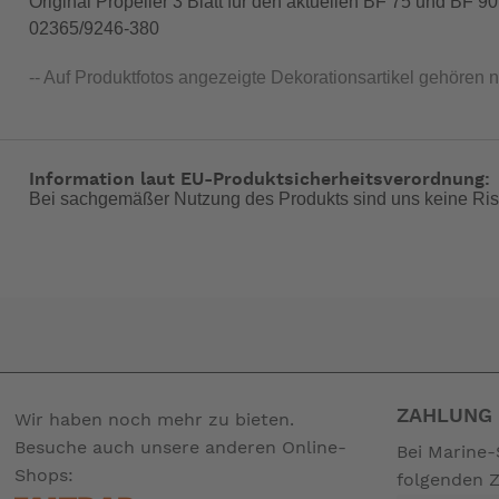
Original Propeller 3 Blatt für den aktuellen BF 75 und BF 9
02365/9246-380
-- Auf Produktfotos angezeigte Dekorationsartikel gehören 
Information laut EU-Produktsicherheitsverordnung:
Bei sachgemäßer Nutzung des Produkts sind uns keine Ris
ZAHLUNG 
Wir haben noch mehr zu bieten.
Besuche auch unsere anderen Online-
Bei Marine-
Shops:
folgenden 