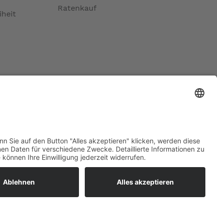
Ratenkauf
iheit
ratur
tleistungen