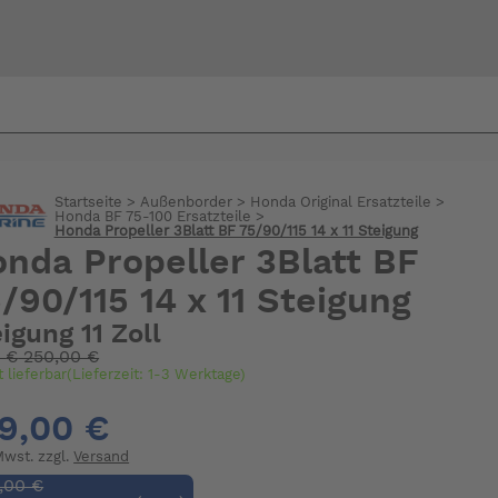
Bi
warte
Startseite
>
Außenborder
>
Honda Original Ersatzteile
>
Honda BF 75-100 Ersatzteile
>
Honda Propeller 3Blatt BF 75/90/115 14 x 11 Steigung
nda Propeller 3Blatt BF
/90/115 14 x 11 Steigung
igung 11 Zoll
:
€
250,00 €
t lieferbar(Lieferzeit: 1-3 Werktage)
9,00 €
 Mwst. zzgl.
Versand
,00 €