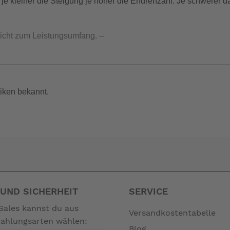
0 je kleiner die Steigung je höher die Endrehzahl. Je schwerer d
nicht zum Leistungsumfang. --
iken bekannt.
UND SICHERHEIT
SERVICE
Sales kannst du aus
Versandkostentabelle
Zahlungsarten wählen:
Blog