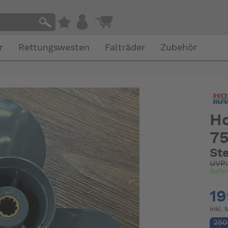
r
Rettungswesten
Falträder
Zubehör
Ho
75
Ste
UVP
Sofor
19
inkl.
250