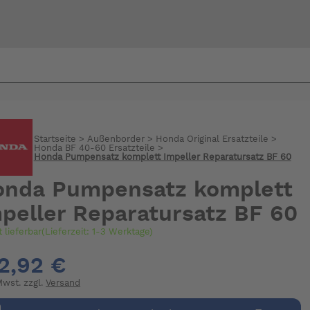
Bi
warte
Startseite
>
Außenborder
>
Honda Original Ersatzteile
>
Honda BF 40-60 Ersatzteile
>
Honda Pumpensatz komplett Impeller Reparatursatz BF 60
onda Pumpensatz komplett
peller Reparatursatz BF 60
t lieferbar(Lieferzeit: 1-3 Werktage)
2,92 €
 Mwst. zzgl.
Versand