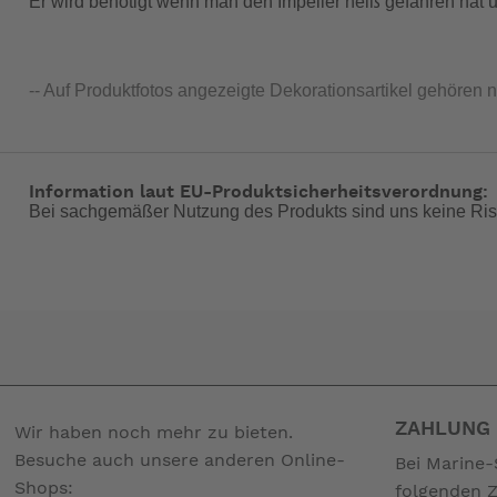
Er wird benötigt wenn man den Impeller heiß gefahren hat
-- Auf Produktfotos angezeigte Dekorationsartikel gehören 
Information laut EU-Produktsicherheitsverordnung:
Bei sachgemäßer Nutzung des Produkts sind uns keine Ris
ZAHLUNG 
Wir haben noch mehr zu bieten.
Besuche auch unsere anderen Online-
Bei Marine-
Shops:
folgenden 