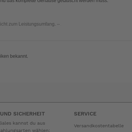
 und das komplette Gehäuse getauscht werden muss.
nicht zum Leistungsumfang. --
iken bekannt.
UND SICHERHEIT
SERVICE
Sales kannst du aus
Versandkostentabelle
Zahlungsarten wählen: