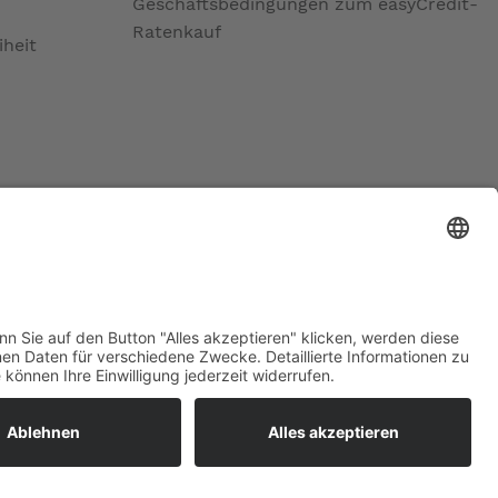
Geschäftsbedingungen zum easyCredit-
Ratenkauf
iheit
ratur
tleistungen