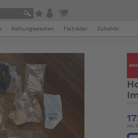
r
Rettungswesten
Falträder
Zubehör
H
Im
Sofor
17
inkl.