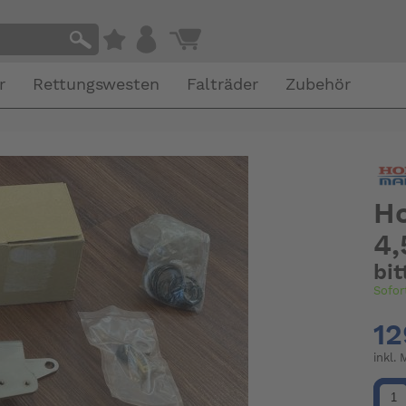
r
Rettungswesten
Falträder
Zubehör
Ho
4,
bi
Sofor
12
inkl.