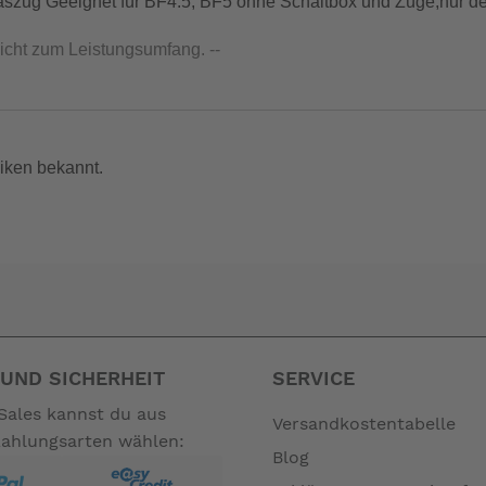
zug Geeignet für BF4.5, BF5 ohne Schaltbox und Züge,nur der 
nicht zum Leistungsumfang. --
iken bekannt.
UND SICHERHEIT
SERVICE
Sales kannst du aus
Versandkostentabelle
Zahlungsarten wählen:
Blog