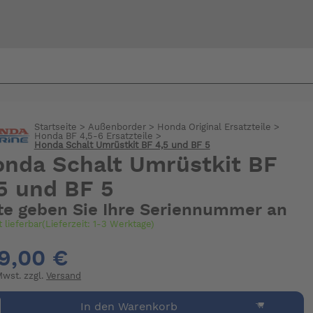
Bi
warte
Startseite
>
Außenborder
>
Honda Original Ersatzteile
>
Honda BF 4,5-6 Ersatzteile
>
Honda Schalt Umrüstkit BF 4,5 und BF 5
nda Schalt Umrüstkit BF
5 und BF 5
tte geben Sie Ihre Seriennummer an
t lieferbar(Lieferzeit: 1-3 Werktage)
9,00 €
 Mwst. zzgl.
Versand
In den Warenkorb