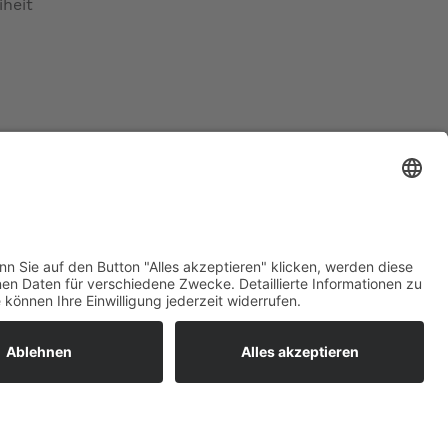
iheit
ratur
tleistungen