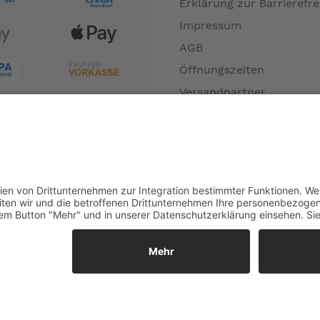
Erklärung zur Barrierefre
Impressum
AGB
Öffnungszeiten
Versandpartner
Verfügbarkeiten
Zahlung und Versand
Datenschutz
Fernabsatz
Widerrufsrecht MS
Widerrufsrecht bei Repa
Widerrufsrecht bei Diens
Kontakt
Garantiefall
Batterieverordnung