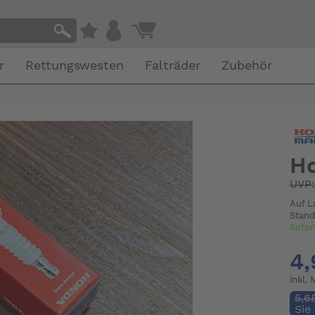
r
Rettungswesten
Falträder
Zubehör
Ho
UVP
Auf L
Stand
Sofor
4,
inkl.
5,6
Sie