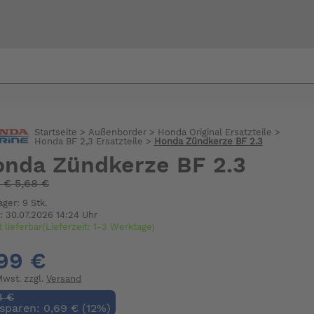
Bi
warte
Startseite
>
Außenborder
>
Honda Original Ersatzteile
>
Honda BF 2,3 Ersatzteile
>
Honda Zündkerze BF 2.3
nda Zündkerze BF 2.3
:
€
5,68 €
ager: 9 Stk.
: 30.07.2026 14:24 Uhr
t lieferbar(Lieferzeit: 1-3 Werktage)
99 €
 Mwst. zzgl.
Versand
8 €
 sparen: 0,69 € (12%)