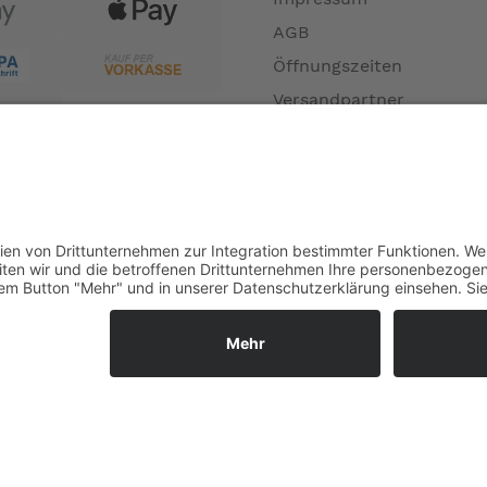
AGB
Öffnungszeiten
Versandpartner
Verfügbarkeiten
Zahlung und Versand
Datenschutz
Fernabsatz
Widerrufsrecht MS
Widerrufsrecht bei Repa
Widerrufsrecht bei Diens
Kontakt
Garantiefall
Batterieverordnung