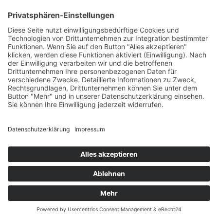
AGB
Öffnungszeiten
Versandpartner
Verfügbarkeiten
Zahlung und Versand
Datenschutz
Fernabsatz
Widerrufsrecht MS
Widerrufsrecht bei Reparatur
Widerrufsrecht bei Dienstleistungen
Kontakt
Garantiefall
Batterieverordnung
Ergänzende Allgemeine Geschäftsbedingungen zum
easyCredit-Ratenkauf