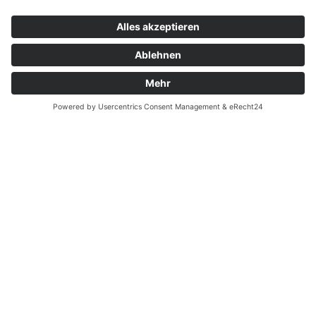
Kontakt
Garantiefall
Batterieverordnung
Ergänzende Allgemeine Geschäftsbedingungen zum
easyCredit-Ratenkauf
Vertrag widerrufen
© Kaniewski Handels GmbH & Co. KG, 2026 - Alle Rechte
vorbehalten.
Shopsystem:
WEBAN
OS
,
WEB
AN
UG