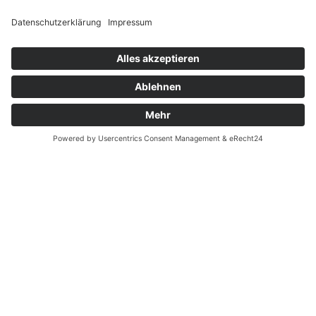
Widerrufsrecht MS
Widerrufsrecht bei Reparatur
Widerrufsrecht bei Dienstleistungen
Kontakt
Garantiefall
Batterieverordnung
Ergänzende Allgemeine Geschäftsbedingungen zum
easyCredit-Ratenkauf
Vertrag widerrufen
© Kaniewski Handels GmbH & Co. KG, 2026 - Alle Rechte
vorbehalten.
Shopsystem:
WEBAN
OS
,
WEB
AN
UG