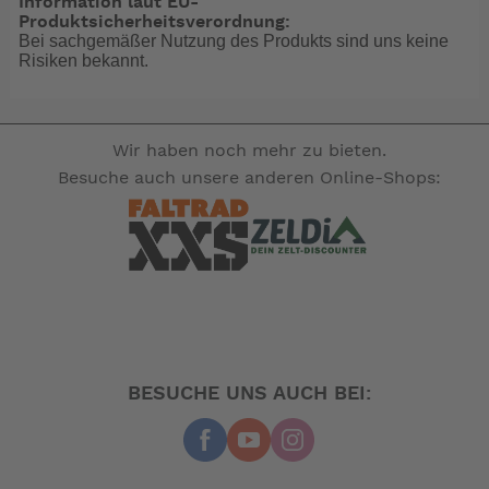
Information laut EU-
Dann muss aber noch das Halteauge in der
Produktsicherheitsverordnung:
Bei sachgemäßer Nutzung des Produkts sind uns keine
Kiunststoffhalterung am Sonnendach auf 7 mm
Risiken bekannt.
aufgebohrt werden.
-- Auf Produktfotos angezeigte Dekorationsartikel
gehören nicht zum Leistungsumfang. --
Wir haben noch mehr zu bieten.
Besuche auch unsere anderen Online-Shops:
BESUCHE UNS AUCH BEI: