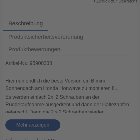
Zurück zur Übersicht
Beschreibung
Produktsicherheitsverordnung
Produktbewertungen
Artikel-Nr.: 95900338
Hier nun endlich die beste Version ein Bimini
Sonnendach am Honda Honwave zu montieren !!!.
Es werden einfach 2x 2 Schrauben an der
Rudderaufnahme ausgedreht und dann der Haltezapfen
getauscht. Dann die 2 x 2 Schrauben wieder
einschrauben fertig :-)
Mehr anzeigen
VORSICHT die Edelstahlaufnahme ist scharfkantig (
man könnte sich schneiden :-(