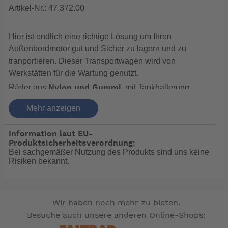
Artikel-Nr.: 47.372.00
Hier ist endlich eine richtige Lösung um Ihren
Außenbordmotor gut und Sicher zu lagern und zu
tranportieren. Dieser Transportwagen wird von
Werkstätten für die Wartung genutzt.
Räder aus
, mit Tankhalterung.
Nylon und Gummi
Ein spezieller Mechanismus ermöglicht es das Gestell
Mehr anzeigen
in sekundenschnelle vollkommen platzsparend
zusammenzuklappen.
Information laut EU-
.
Chromverzinkt
Produktsicherheitsverordnung:
Bei sachgemäßer Nutzung des Produkts sind uns keine
Platte aus
mit
Phenolkompensat
Risiken bekannt.
Polyurethanlackierung, professionelles Modell mit 4 x
8“-Reifen.
Wir haben noch mehr zu bieten.
Besuche auch unsere anderen Online-Shops: