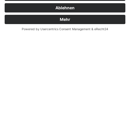
Garantiefall
Batterieverordnung
Ergänzende Allgemeine Geschäftsbedingungen zum
easyCredit-Ratenkauf
Vertrag widerrufen
© Kaniewski Handels GmbH & Co. KG, 2026 - Alle Rechte
vorbehalten.
Shopsystem:
WEBAN
OS
,
WEB
AN
UG