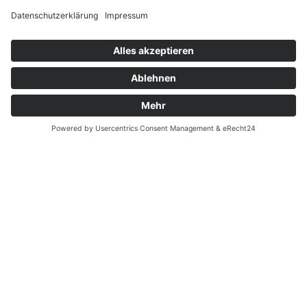
Widerrufsrecht bei Reparatur
Widerrufsrecht bei Dienstleistungen
Kontakt
Garantiefall
Batterieverordnung
Ergänzende Allgemeine Geschäftsbedingungen zum
easyCredit-Ratenkauf
Vertrag widerrufen
© Kaniewski Handels GmbH & Co. KG, 2026 - Alle Rechte
vorbehalten.
Shopsystem:
WEBAN
OS
,
WEB
AN
UG