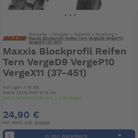
Startseite
>
Falträder
>
Zubehör
>
Bereifung
>
Maxxis Blockprofil Reifen Tern VergeD9 VergeP10
VergeX11 (37-451)
Maxxis Blockprofil Reifen
Tern VergeD9 VergeP10
VergeX11 (37-451)
Auf Lager: > 10 Stk.
Stand: 25.06.2026 16:14 Uhr
Sofort lieferbar(Lieferzeit: 1-3 Werktage)
24,90 €
inkl. Mwst. zzgl.
Versand
In den Warenkorb