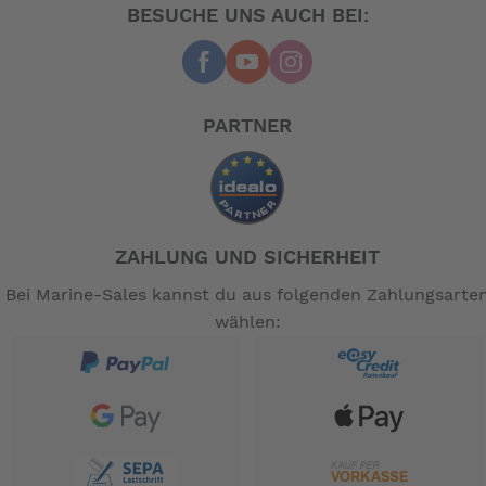
BESUCHE UNS AUCH BEI:
Technische Daten:
12 Volt
5 vorwärts 3 Rückwärtsgänge
Amp. Aufnahme :max.52 Amp.
Watt : max. 624 Watt
PARTNER
Schubkraft in kp :1,80-24,95 kp
Schubkraft in lbs :55 lbs
Schubkraft in daN :24,45 daN
Batterieanzeige :Ja
Schaftlänge in cm :91
ZAHLUNG UND SICHERHEIT
Gewicht ca kg ohne Karton :10,8
Ideal f. Bootsgewicht bis kg :1500
Bei Marine-Sales kannst du aus folgenden Zahlungsarte
wählen:
-- Auf Produktfotos angezeigte Dekorationsartikel
gehören nicht zum Leistungsumfang. --