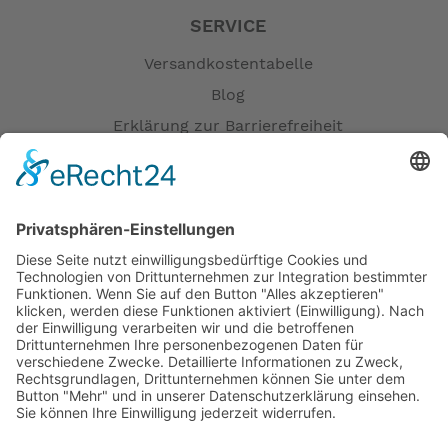
SERVICE
Versandkostentabelle
Blog
Erklärung zur Barrierefreiheit
Impressum
AGB
Öffnungszeiten
Versandpartner
Verfügbarkeiten
Zahlung und Versand
Datenschutz
Fernabsatz
Widerrufsrecht MS
Widerrufsrecht bei Reparatur