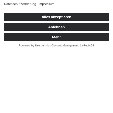
Widerrufsrecht bei Dienstleistungen
Kontakt
Garantiefall
Batterieverordnung
Ergänzende Allgemeine Geschäftsbedingungen zum
easyCredit-Ratenkauf
Vertrag widerrufen
© Kaniewski Handels GmbH & Co. KG, 2026 - Alle Rechte
vorbehalten.
Shopsystem:
WEBAN
OS
,
WEB
AN
UG