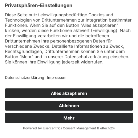
Öffnungszeiten
Versandpartner
Verfügbarkeiten
Zahlung und Versand
Datenschutz
Fernabsatz
Widerrufsrecht MS
Widerrufsrecht bei Reparatur
Widerrufsrecht bei Dienstleistungen
Kontakt
Garantiefall
Batterieverordnung
Ergänzende Allgemeine Geschäftsbedingungen zum
easyCredit-Ratenkauf