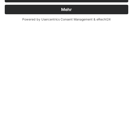
Ergänzende Allgemeine Geschäftsbedingungen zum
easyCredit-Ratenkauf
Vertrag widerrufen
© Kaniewski Handels GmbH & Co. KG, 2026 - Alle Rechte
vorbehalten.
Shopsystem:
WEBAN
OS
,
WEB
AN
UG