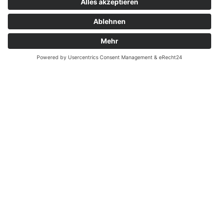
Kontakt
Garantiefall
Batterieverordnung
Ergänzende Allgemeine Geschäftsbedingungen zum
easyCredit-Ratenkauf
Vertrag widerrufen
© Kaniewski Handels GmbH & Co. KG, 2026 - Alle Rechte
vorbehalten.
Shopsystem:
WEBAN
OS
,
WEB
AN
UG