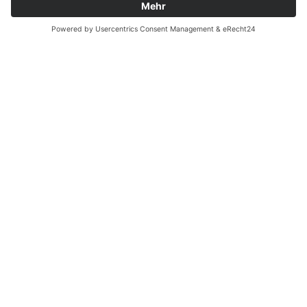
easyCredit-Ratenkauf
Vertrag widerrufen
© Kaniewski Handels GmbH & Co. KG, 2026 - Alle Rechte
vorbehalten.
Shopsystem:
WEBAN
OS
,
WEB
AN
UG