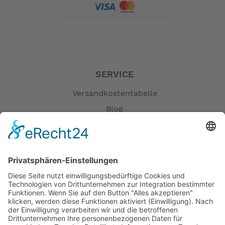
120 Kg
Fahrergewicht
zul.
200 Kg
Gesamtgewicht
-- Auf Produktfotos angezeigte Dekorationsartikel
SERVICE
gehören nicht zum Leistungsumfang. --
Versandkostentabelle
Blog
Erklärung zur Barrierefreiheit
Impressum
AGB
Öffnungszeiten
Versandpartner
Verfügbarkeiten
Zahlung und Versand