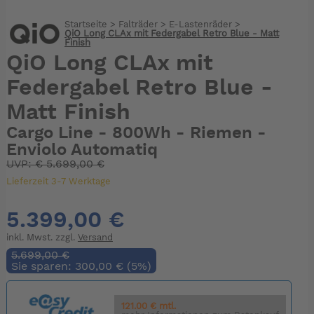
Startseite
>
Falträder
>
E-Lastenräder
>
QiO Long CLAx mit Federgabel Retro Blue - Matt
Finish
QiO Long CLAx mit
Federgabel Retro Blue -
Matt Finish
Cargo Line - 800Wh - Riemen -
Enviolo Automatiq
UVP:
€
5.699,00 €
Lieferzeit 3-7 Werktage
5.399,00 €
inkl. Mwst. zzgl.
Versand
5.699,00 €
Sie sparen: 300,00 € (5%)
121.00 € mtl.