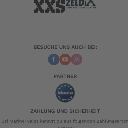
geeignet für Segel- und Motoryachten sowie Personen-
und Berufsschiffe, insbesondere Behördenschiffe.
Modell
Artikel-Nr.
Y10 12V klein
0013000
Y10 12V gross
0011000
BESUCHE UNS AUCH BEI:
Y10 24V klein
0014000
Y10 24V gross
0012000
Y10 230V gross
0015000
PARTNER
-- Auf Produktfotos angezeigte Dekorationsartikel
gehören nicht zum Leistungsumfang. --
ZAHLUNG UND SICHERHEIT
Bei Marine-Sales kannst du aus folgenden Zahlungsarte