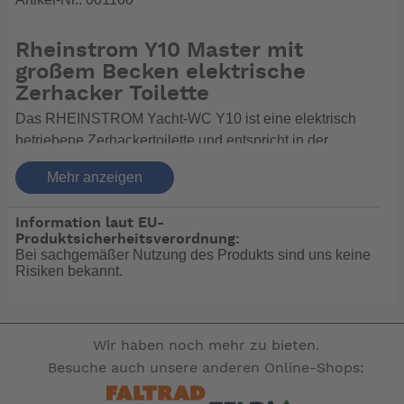
Rheinstrom Y10 Master mit
großem Becken elektrische
Zerhacker Toilette
Das RHEINSTROM Yacht-WC Y10 ist eine elektrisch
betriebene Zerhackertoilette und entspricht in der
technischen Beschreibung der Y8. Das Yacht-WC
Mehr anzeigen
besitzt jedoch eine eigene Spülwasserpumpe. Als
Pumpe wird eine Impellerpumpe verwendet. Bei der
Information laut EU-
Betätigung des Pedals wird Spülwasser angesaugt.
Produktsicherheitsverordnung:
Gleichzeitig werden die Fäkalien abgepumpt. Da
Bei sachgemäßer Nutzung des Produkts sind uns keine
dieses WC das Spülwasser bis zu 1 m über die
Risiken bekannt.
Wasserlinie ansaugen und bis zu 5 m senkrecht hoch
fördern kann, ist es auch in Verbindung mit einem höher
gelegenen Schmutzwassertank einsetzbar. Die
Wir haben noch mehr zu bieten.
Abdeckung der Pumpe mit einer Abdeckhaube ist
Besuche auch unsere anderen Online-Shops:
optional erhältlich. Das Modell Y 10 ist aus
seewasserbeständigen Materialien hergestellt. Sie ist