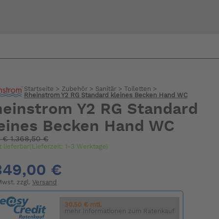
Bi
warte
Startseite
>
Zubehör
>
Sanitär
>
Toiletten
>
Rheinstrom Y2 RG Standard kleines Becken Hand WC
einstrom Y2 RG Standard
eines Becken Hand WC
:
€
1.368,50 €
t lieferbar(Lieferzeit: 1-3 Werktage)
349,00 €
 Mwst. zzgl.
Versand
30.50 € mtl.
mehr Informationen zum Ratenkauf