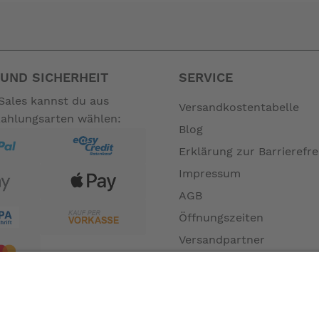
UND SICHERHEIT
SERVICE
Sales kannst du aus
Versandkostentabelle
Zahlungsarten wählen:
Blog
Erklärung zur Barrierefre
Impressum
AGB
Öffnungszeiten
Versandpartner
Verfügbarkeiten
Zahlung und Versand
Datenschutz