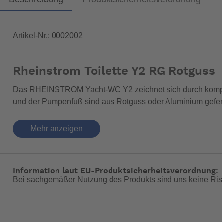
Artikel-Nr.: 0002002
Rheinstrom Toilette Y2 RG Rotguss
Das RHEINSTROM Yacht-WC Y2 zeichnet sich durch kompak
und der Pumpenfuß sind aus Rotguss oder Aluminium gefert
aus seewasserbeständigen Materialien hergestellt. Das Yac
Mehr anzeigen
Ansaughöhe:
2 m
Förderhöhe:
5 m
Zulauf:
3/4''
Information laut EU-Produktsicherheitsverordnung:
Bei sachgemäßer Nutzung des Produkts sind uns keine Ris
Ablauf:
1 1/2''
-- Auf Produktfotos angezeigte Dekorationsartikel gehören 