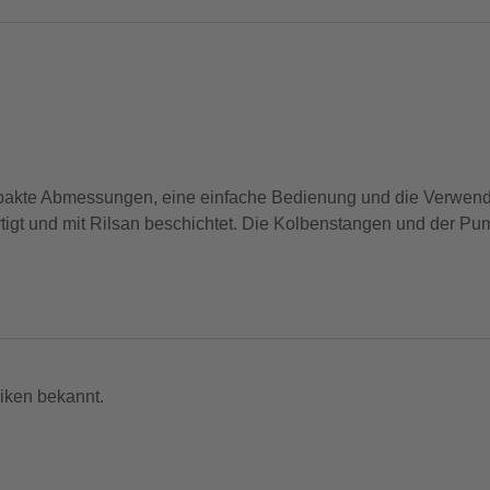
te Abmessungen, eine einfache Bedienung und die Verwendu
igt und mit Rilsan beschichtet. Die Kolbenstangen und der Pum
ht-WC Y2 ist geeignet für Segel- und Motoryachten sowie Beruf
iken bekannt.
nicht zum Leistungsumfang. --