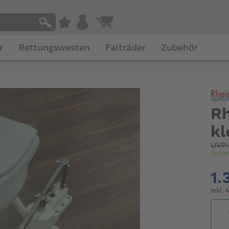
r
Rettungswesten
Falträder
Zubehör
Rh
kl
UVP
Sofor
1.
inkl.