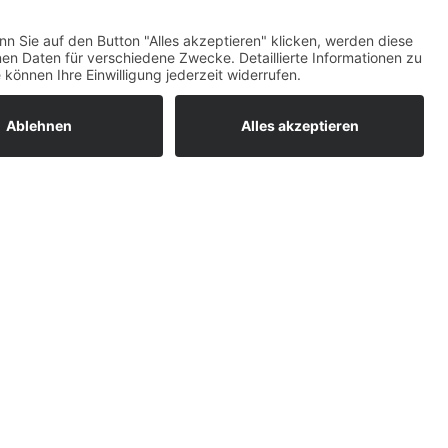
ratur
tleistungen
um easyCredit-
BAN
OS
,
WEB
AN
UG