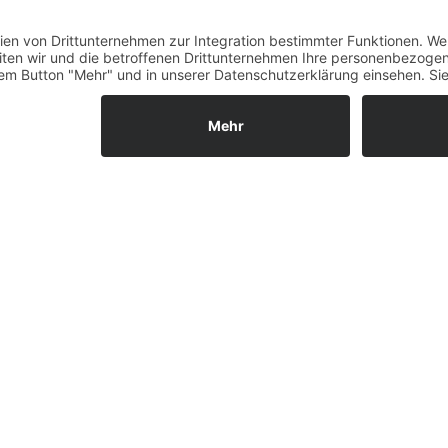
Fernabsatz
Widerrufsrecht MS
Widerrufsrecht bei Repa
Widerrufsrecht bei Diens
Kontakt
Garantiefall
Batterieverordnung
Ergänzende Allgemeine
Geschäftsbedingungen z
Ratenkauf
Vertrag widerrufen
ls GmbH & Co. KG, 2026 - Alle Rechte vorbehalten.
Shopsystem:
WE