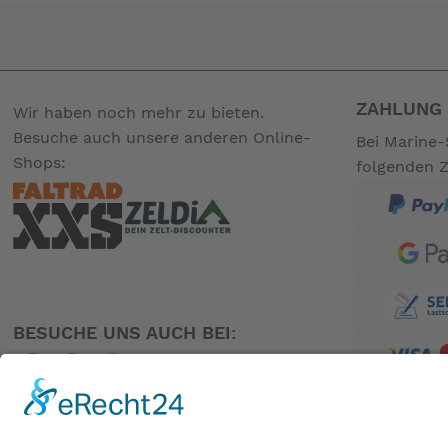
ZAHLUNG 
Wir haben noch mehr zu bieten.
Besuche auch unsere anderen Online-
Bei Marine-
Shops:
folgenden 
BESUCHE UNS AUCH BEI:
PARTNER