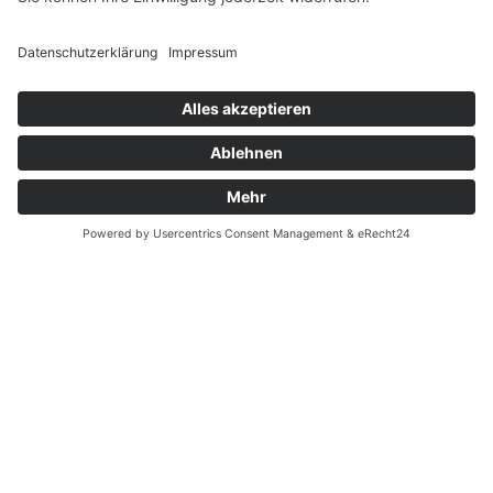
Widerrufsrecht MS
Widerrufsrecht bei Reparatur
Widerrufsrecht bei Dienstleistungen
Kontakt
Garantiefall
Batterieverordnung
Ergänzende Allgemeine Geschäftsbedingungen zum
easyCredit-Ratenkauf
Vertrag widerrufen
© Kaniewski Handels GmbH & Co. KG, 2026 - Alle Rechte
vorbehalten.
Shopsystem:
WEBAN
OS
,
WEB
AN
UG