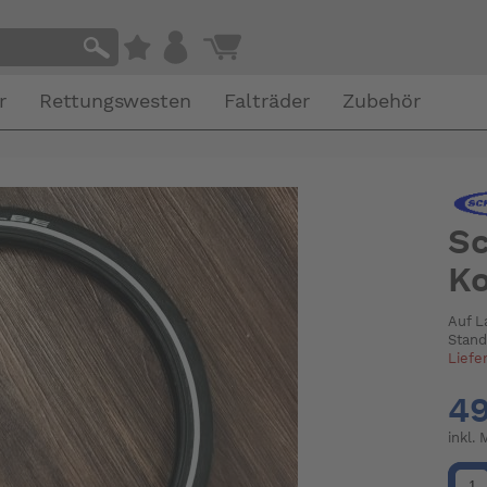
r
Rettungswesten
Falträder
Zubehör
Sc
Ko
Auf L
Stand
Liefe
49
inkl.