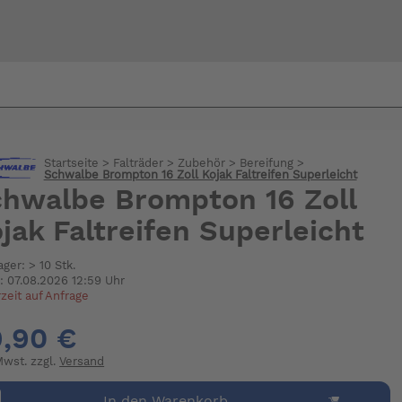
Bi
warte
Startseite
>
Falträder
>
Zubehör
>
Bereifung
>
Schwalbe Brompton 16 Zoll Kojak Faltreifen Superleicht
hwalbe Brompton 16 Zoll
jak Faltreifen Superleicht
ager: > 10 Stk.
: 07.08.2026 12:59 Uhr
rzeit auf Anfrage
,90 €
 Mwst. zzgl.
Versand
In den Warenkorb