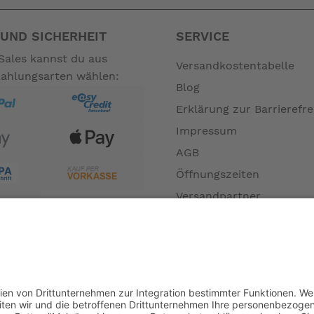
UND SICHERHEIT
SERVICE
Sales kannst du aus
Versandkostentabelle
Zahlungsarten wählen:
Blog
Erklärung zur Barrierefre
Impressum
AGB
Öffnungszeiten
Versandpartner
Verfügbarkeiten
Zahlung und Versand
Datenschutz
Fernabsatz
Widerrufsrecht MS