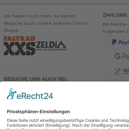
ZAHLUNG 
Wir haben noch mehr zu bieten.
Besuche auch unsere anderen Online-
Bei Marine-
Shops:
folgenden 
BESUCHE UNS AUCH BEI:
PARTNER