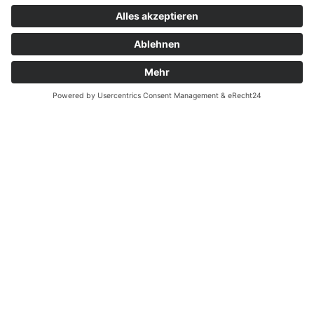
Kontakt
Garantiefall
Batterieverordnung
Ergänzende Allgemeine Geschäftsbedingungen zum
easyCredit-Ratenkauf
Vertrag widerrufen
© Kaniewski Handels GmbH & Co. KG, 2026 - Alle Rechte
vorbehalten.
Shopsystem:
WEBAN
OS
,
WEB
AN
UG