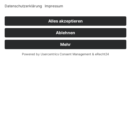
Widerrufsrecht bei Reparatur
Widerrufsrecht bei Dienstleistungen
Kontakt
Garantiefall
Batterieverordnung
Ergänzende Allgemeine Geschäftsbedingungen zum
easyCredit-Ratenkauf
Vertrag widerrufen
© Kaniewski Handels GmbH & Co. KG, 2026 - Alle Rechte
vorbehalten.
Shopsystem:
WEBAN
OS
,
WEB
AN
UG