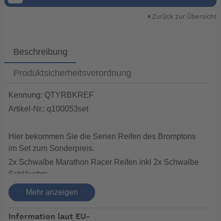
Zurück zur Übersicht
Beschreibung
Produktsicherheitsverordnung
Kennung: QTYRBKREF
Artikel-Nr.: q100053set
Hier bekommen Sie die Serien Reifen des Bromptons
im Set zum Sonderpreis.
2x Schwalbe Marathon Racer Reifen inkl 2x Schwalbe
Schläuche:
DER LEICHTESTE MARATHON. Guter Pannenschutz
Mehr anzeigen
durch RaceGuard. SpeedGrip-Compound für beste
Fahreigenschaften. Mit der LiteSkin-Seitenwand bleibt
Information laut EU-