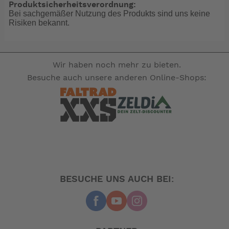
der Racer auf einem hervorragenden Gewichtsniveau.
Produktsicherheitsverordnung:
Bei sachgemäßer Nutzung des Produkts sind uns keine
Ein sportlicher Marathon-Reifen.
Risiken bekannt.
Der Marathon Racer wiegt 262,5g und der Schwalbe
AV4 87,5g.
-- Auf Produktfotos angezeigte Dekorationsartikel
Wir haben noch mehr zu bieten.
gehören nicht zum Leistungsumfang. --
Besuche auch unsere anderen Online-Shops:
BESUCHE UNS AUCH BEI: