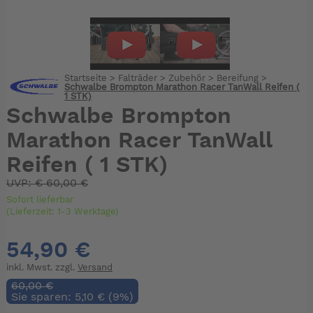
Startseite
>
Falträder
>
Zubehör
>
Bereifung
>
Schwalbe Brompton Marathon Racer TanWall Reifen (
1 STK)
Schwalbe Brompton
Marathon Racer TanWall
Reifen ( 1 STK)
UVP:
€
60,00 €
Sofort lieferbar
(Lieferzeit: 1-3 Werktage)
54,90 €
inkl. Mwst. zzgl.
Versand
60,00 €
Sie sparen: 5,10 € (9%)