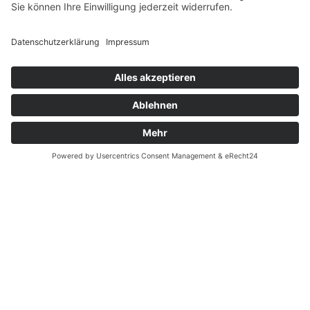
Fernabsatz
Widerrufsrecht MS
Widerrufsrecht bei Reparatur
Widerrufsrecht bei Dienstleistungen
Kontakt
Garantiefall
Batterieverordnung
Ergänzende Allgemeine Geschäftsbedingungen zum
easyCredit-Ratenkauf
Vertrag widerrufen
© Kaniewski Handels GmbH & Co. KG, 2026 - Alle Rechte
vorbehalten.
Shopsystem:
WEBAN
OS
,
WEB
AN
UG