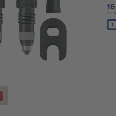
16
inkl.