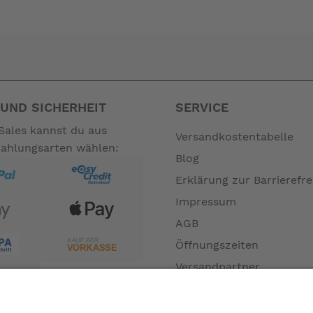
nicht zum Leistungsumfang. --
UND SICHERHEIT
SERVICE
Sales kannst du aus
Versandkostentabelle
Zahlungsarten wählen:
Blog
Erklärung zur Barrierefre
Impressum
AGB
Öffnungszeiten
Versandpartner
Verfügbarkeiten
Zahlung und Versand