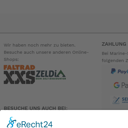
SKS CLIK TEC-Pumpenkopf
*P Line mit SV Ventil
-- Auf Produktfotos angezeigte Dekorationsartikel gehören 
ZAHLUNG 
Wir haben noch mehr zu bieten.
Besuche auch unsere anderen Online-
Bei Marine-
Shops:
folgenden 
BESUCHE UNS AUCH BEI: