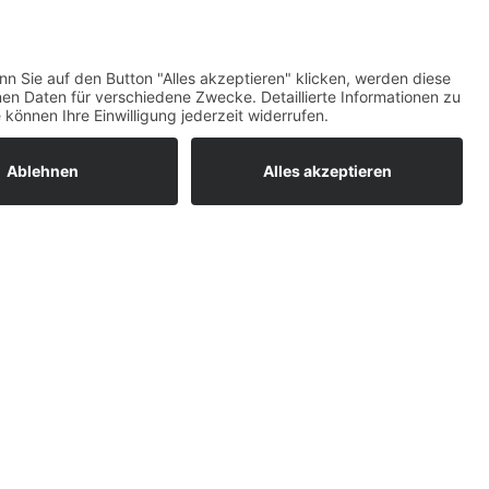
ratur
tleistungen
um easyCredit-