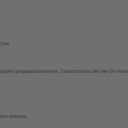
 Line
iziert ausgetauscht werden. Zunächst muss der alte SV-Venti
z aufschrauben und schon ist das Ventil „Clik-bereit“.
gen Standpumpe ist im Umrüstset enthalten. Inklusive Staubk
iken bekannt.