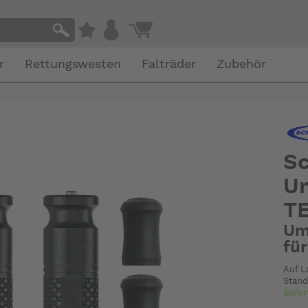
r
Rettungswesten
Falträder
Zubehör
S
Um
T
Um
fü
Auf L
Stand
Sofor