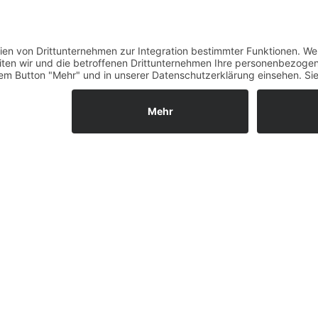
Datenschutz
Fernabsatz
Widerrufsrecht MS
Widerrufsrecht bei Repa
Widerrufsrecht bei Diens
Kontakt
Garantiefall
Batterieverordnung
Ergänzende Allgemeine
Geschäftsbedingungen z
Ratenkauf
Vertrag widerrufen