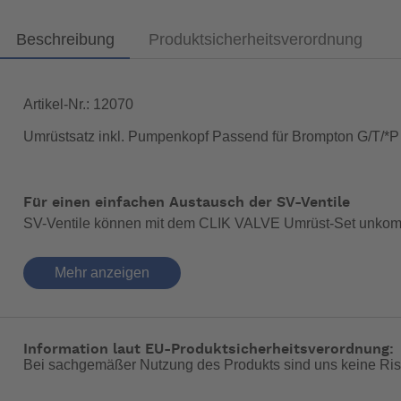
Beschreibung
Produktsicherheitsverordnung
Artikel-Nr.: 12070
Umrüstsatz inkl. Pumpenkopf Passend für Brompton G/T/*P
Für einen einfachen Austausch der SV-Ventile
SV-Ventile können mit dem CLIK VALVE Umrüst-Set unkompl
werden. Anschließend den Schwalbe Click Valve Ventileinsat
Mehr anzeigen
Inklusive SKS CLIK TEC-Pumpenkopf
Ein SKS CLIK TEC-Pumpenkopf zum Umrüsten einer bisheri
Umrüst-Set für SV-Ventile
Information laut EU-Produktsicherheitsverordnung:
2 Ventileinsätze SV
Bei sachgemäßer Nutzung des Produkts sind uns keine Ris
1 Ventilschlüssel
2 Staubkappen