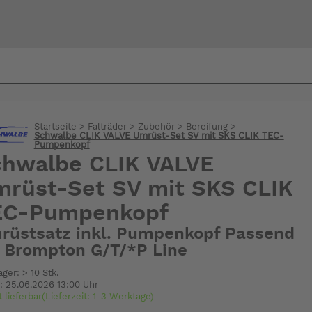
Bi
warte
Startseite
>
Falträder
>
Zubehör
>
Bereifung
>
Schwalbe CLIK VALVE Umrüst-Set SV mit SKS CLIK TEC-
Pumpenkopf
chwalbe CLIK VALVE
rüst-Set SV mit SKS CLIK
EC-Pumpenkopf
rüstsatz inkl. Pumpenkopf Passend
r Brompton G/T/*P Line
ager: > 10 Stk.
: 25.06.2026 13:00 Uhr
t lieferbar(Lieferzeit: 1-3 Werktage)