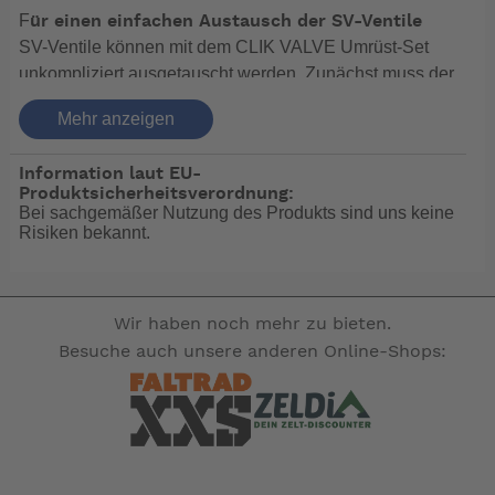
F
ür einen einfachen Austausch der SV-Ventile
SV-Ventile können mit dem CLIK VALVE Umrüst-Set
unkompliziert ausgetauscht werden. Zunächst muss der
alte SV-Ventilkern mit beigelegtem Werkzeug
Mehr anzeigen
herausgeschraubt werden. Anschließend den
Schwalbe Clik Valve Ventileinsatz aufschrauben und
Information laut EU-
schon ist das Ventil „Clik-bereit“.
Produktsicherheitsverordnung:
Inklusive SKS CLIK TEC-Adapter für Fahrrad
Bei sachgemäßer Nutzung des Produkts sind uns keine
Risiken bekannt.
Pumpenkopf
Ein SKS CLIK TEC-Adapter für bereits vorhandene
Pumpenköpfe und Minipumpen sind im Umrüstset
enthalten. Inklusive Staubkappen.
Wir haben noch mehr zu bieten.
Umrüst-Set für SV-Ventile
Besuche auch unsere anderen Online-Shops:
2 Ventileinsätze SV
1 Ventilschlüssel
2 Staubkappen
SKS CLIK TEC-Adapter für Pumpenköpfe