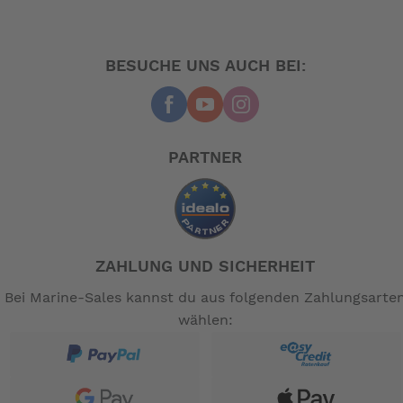
*P Line mit SV Ventil
BESUCHE UNS AUCH BEI:
-- Auf Produktfotos angezeigte Dekorationsartikel
gehören nicht zum Leistungsumfang. --
PARTNER
ZAHLUNG UND SICHERHEIT
Bei Marine-Sales kannst du aus folgenden Zahlungsarte
wählen: