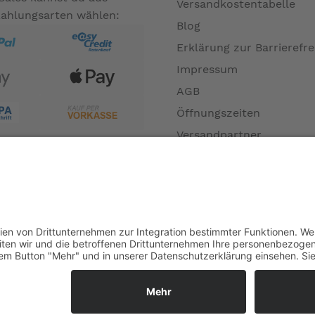
Versandkostentabelle
Zahlungsarten wählen:
Blog
Erklärung zur Barrierefre
Impressum
AGB
Öffnungszeiten
Versandpartner
Verfügbarkeiten
Zahlung und Versand
Datenschutz
Fernabsatz
Widerrufsrecht MS
Widerrufsrecht bei Repa
Widerrufsrecht bei Diens
Kontakt