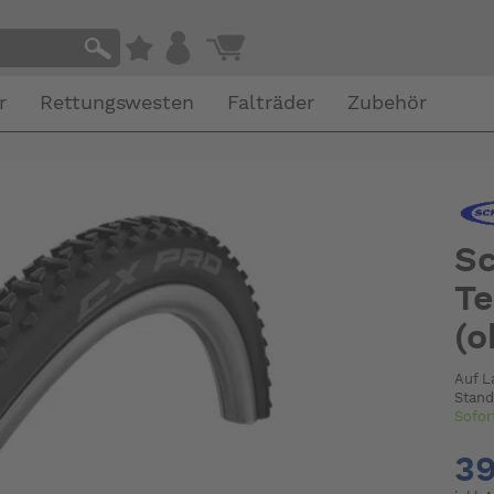
r
Rettungswesten
Falträder
Zubehör
Sc
Te
(o
Auf L
Stand
Sofor
39