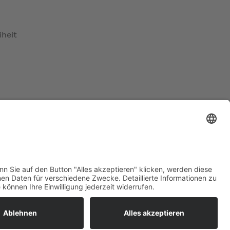
iheit
ratur
tleistungen