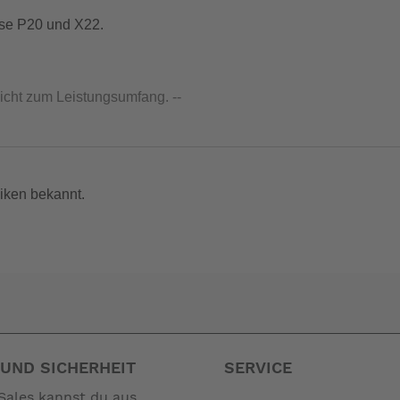
pse P20 und X22.
nicht zum Leistungsumfang. --
iken bekannt.
UND SICHERHEIT
SERVICE
Sales kannst du aus