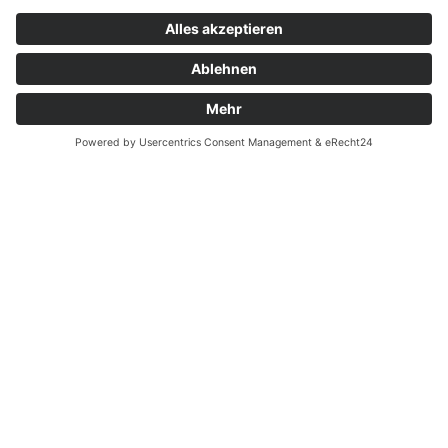
Widerrufsrecht bei Dienstleistungen
Kontakt
Garantiefall
Batterieverordnung
Ergänzende Allgemeine Geschäftsbedingungen zum
easyCredit-Ratenkauf
Vertrag widerrufen
© Kaniewski Handels GmbH & Co. KG, 2026 - Alle Rechte
vorbehalten.
Shopsystem:
WEBAN
OS
,
WEB
AN
UG