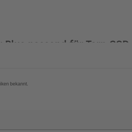
 Plus passend für Tern GSD
iken bekannt.
atter Straße. Selbst extreme Kurvenlagen und heftige Bremsungen
eräusche auf freier Straße.