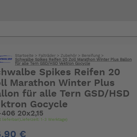
Bi
warte
Startseite
>
Falträder
>
Zubehör
>
Bereifung
>
Schwalbe Spikes Reifen 20 Zoll Marathon Winter Plus Ballon
für alle Tern GSD/HSD Vektron Gocycle
hwalbe Spikes Reifen 20
ll Marathon Winter Plus
llon für alle Tern GSD/HSD
ktron Gocycle
-406 20x2,15
t lieferbar(Lieferzeit: 1-3 Werktage)
,90 €