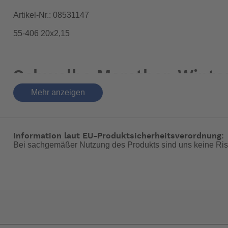
Artikel-Nr.: 08531147
55-406 20x2,15
Schwalbe Marathon Winter
Mehr anzeigen
Vektron und das Gocycle
Für die sicherste Fahrt
Information laut EU-Produktsicherheitsverordnung:
passend für alle 20 Zoll Falträder
Bei sachgemäßer Nutzung des Produkts sind uns keine Ris
Reifenmaße: 20 x 1,60 / 42-406
Der Marathon Winter gibt dir die volle Kontrolle auf eisgl
die Spikes am besten. Der Maximaldruck reduziert die Laufg