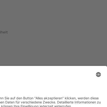
iheit
ratur