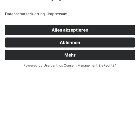
Widerrufsrecht MS
Widerrufsrecht bei Reparatur
Widerrufsrecht bei Dienstleistungen
Kontakt
Garantiefall
Batterieverordnung
Ergänzende Allgemeine Geschäftsbedingungen zum
easyCredit-Ratenkauf
Vertrag widerrufen
© Kaniewski Handels GmbH & Co. KG, 2026 - Alle Rechte
vorbehalten.
Shopsystem:
WEBAN
OS
,
WEB
AN
UG