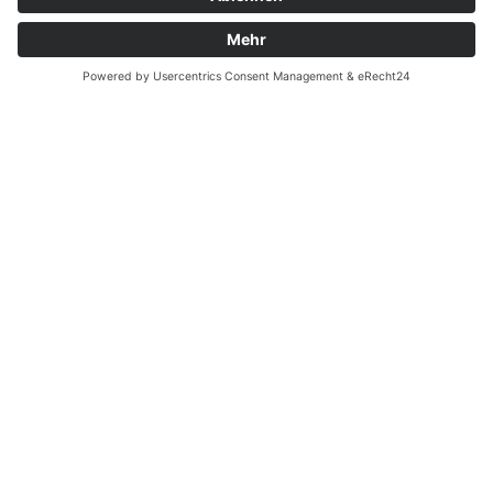
Batterieverordnung
Ergänzende Allgemeine Geschäftsbedingungen zum
easyCredit-Ratenkauf
Vertrag widerrufen
© Kaniewski Handels GmbH & Co. KG, 2026 - Alle Rechte
vorbehalten.
Shopsystem:
WEBAN
OS
,
WEB
AN
UG