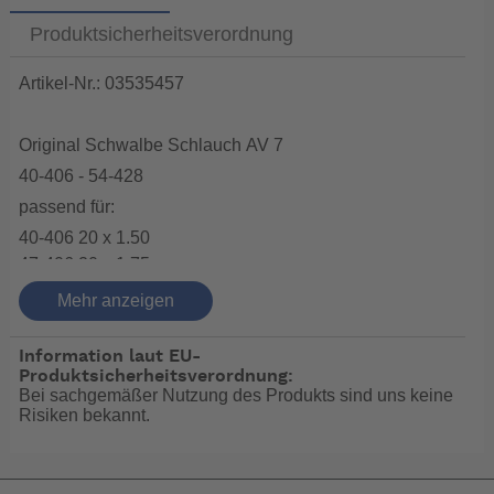
Produktsicherheitsverordnung
Artikel-Nr.: 03535457
Original Schwalbe Schlauch AV 7
40-406 - 54-428
passend für:
40-406 20 x 1.50
47-406 20 x 1.75
50-406 20 x 2.00
Mehr anzeigen
54-406 20 x 2.10
57-406 20 x 2.125
Information laut EU-
60-406 20 x 2.35
Produktsicherheitsverordnung:
Bei sachgemäßer Nutzung des Produkts sind uns keine
62-406 20 x 2.50
Risiken bekannt.
54-428 20 x 2.00
Gewicht 145 g