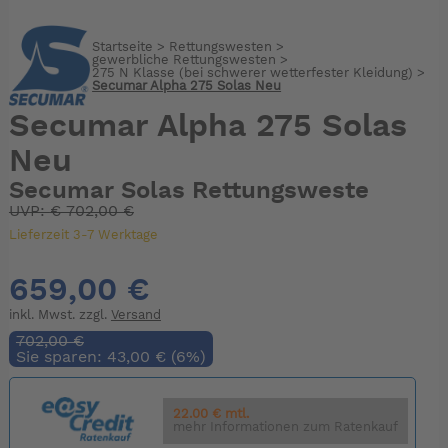
Startseite
>
Rettungswesten
>
gewerbliche Rettungswesten
>
275 N Klasse (bei schwerer wetterfester Kleidung)
>
Secumar Alpha 275 Solas Neu
Secumar Alpha 275 Solas
Neu
Secumar Solas Rettungsweste
UVP:
€
702,00 €
Lieferzeit 3-7 Werktage
659,00 €
inkl. Mwst. zzgl.
Versand
702,00 €
Sie sparen: 43,00 € (6%)
22.00 € mtl.
mehr Informationen zum Ratenkauf