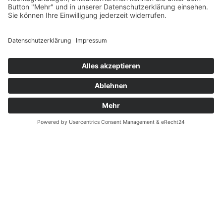
Fernabsatz
Widerrufsrecht MS
Widerrufsrecht bei Reparatur
Widerrufsrecht bei Dienstleistungen
Kontakt
Garantiefall
Batterieverordnung
Ergänzende Allgemeine Geschäftsbedingungen zum
easyCredit-Ratenkauf
Vertrag widerrufen
© Kaniewski Handels GmbH & Co. KG, 2026 - Alle Rechte
vorbehalten.
Shopsystem:
WEBAN
OS
,
WEB
AN
UG