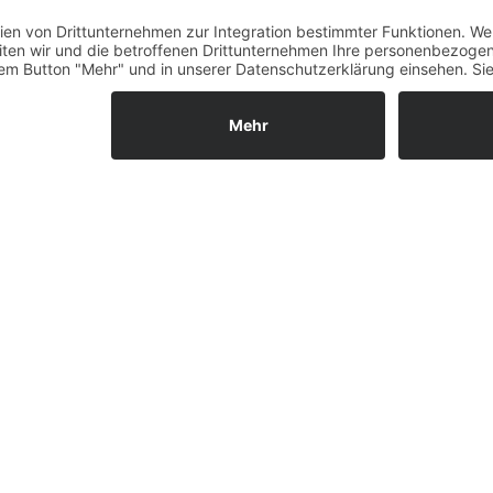
Fernabsatz
er mit Einstiegsgröße ab 5 kg nach DIN EN ISO 12402-4. Ein lus
Widerrufsrecht MS
 und anschmiegsam.
Widerrufsrecht bei Repa
Widerrufsrecht bei Diens
rte, kindgerechte Auftriebsverteilung. Getestet duch Dummy B
Kontakt
Garantiefall
Batterieverordnung
nicht zum Leistungsumfang. --
Ergänzende Allgemeine
Geschäftsbedingungen z
Ratenkauf
Vertrag widerrufen
ls GmbH & Co. KG, 2026 - Alle Rechte vorbehalten.
Shopsystem:
WE