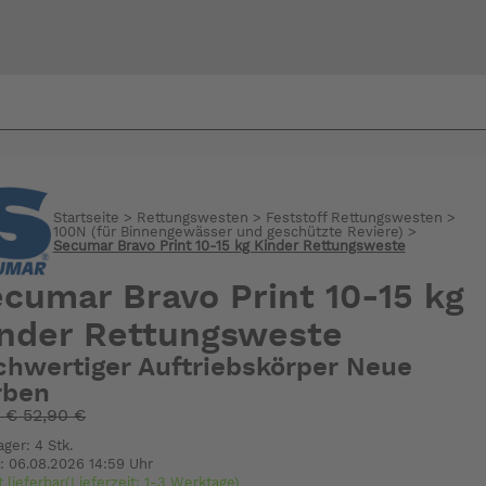
Bi
warte
Startseite
>
Rettungswesten
>
Feststoff Rettungswesten
>
100N (für Binnengewässer und geschützte Reviere)
>
Secumar Bravo Print 10-15 kg Kinder Rettungsweste
cumar Bravo Print 10-15 kg
nder Rettungsweste
chwertiger Auftriebskörper Neue
rben
:
€
52,90 €
ager: 4 Stk.
: 06.08.2026 14:59 Uhr
t lieferbar(Lieferzeit: 1-3 Werktage)