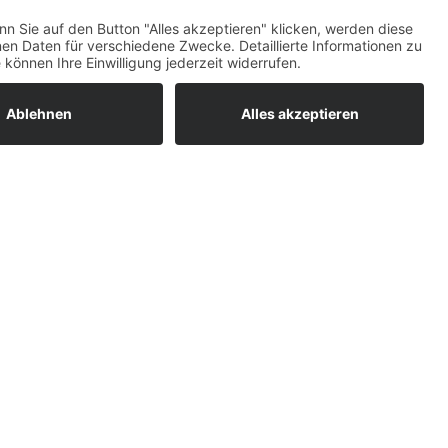
tiges Delphinmuster erfreut die Kleinen. Dazu ist
ratur
tleistungen
.A.M.B.I.
um easyCredit-
BAN
OS
,
WEB
AN
UG