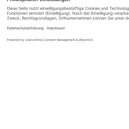
Eingeschränkt ohnmachtssicher
Das Topmodell der Feststoffwesten für Kinder und Kleinkind
die Schaumstofffüllung aus SECU-Foam Soft super weich
Die 4 Kinderwesten haben eine schwimmphysikalisch optimie
-- Auf Produktfotos angezeigte Dekorationsartikel gehören 
© Kaniewski Hande