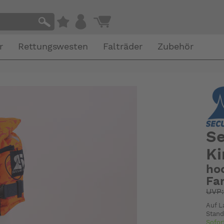
r
Rettungswesten
Falträder
Zubehör
Se
Ki
ho
Fa
UVP
Auf L
Stand
Sofor