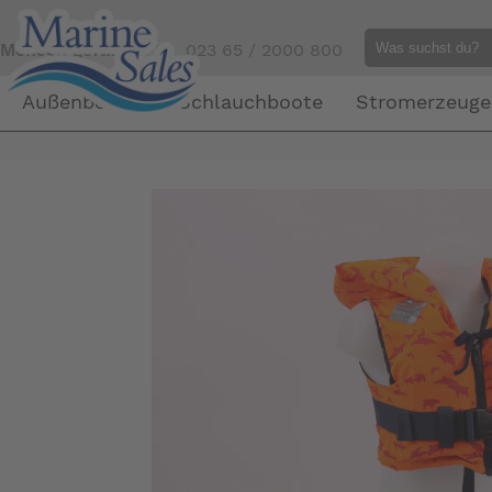
Mensch gefällig?
Tel. 023 65 / 2000 800
Außenborder
Schlauchboote
Stromerzeuge