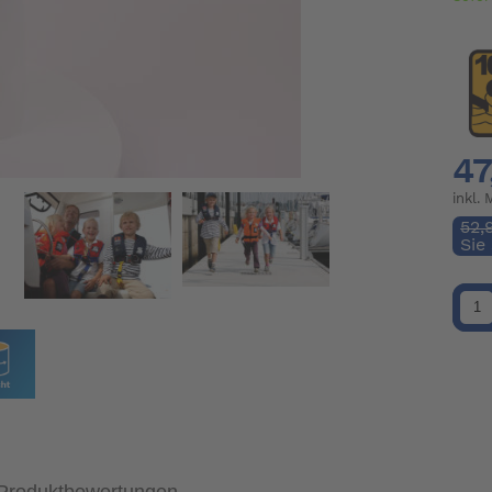
47
inkl.
52,
Sie