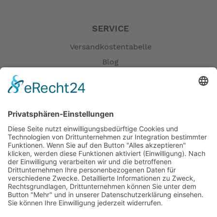
SERVICE
Versandkostentabelle
Blog
Erklärung zur Barrierefreiheit
Impressum
AGB
Öffnungszeiten
Versandpartner
Verfügbarkeiten
Zahlung und Versand
Datenschutz
Fernabsatz
Widerrufsrecht MS