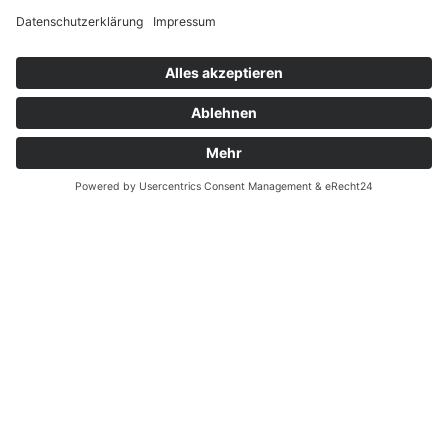
Widerrufsrecht bei Reparatur
Widerrufsrecht bei Dienstleistungen
Kontakt
Garantiefall
Batterieverordnung
Ergänzende Allgemeine Geschäftsbedingungen zum
easyCredit-Ratenkauf
Vertrag widerrufen
© Kaniewski Handels GmbH & Co. KG, 2026 - Alle Rechte
vorbehalten.
Shopsystem:
WEBAN
OS
,
WEB
AN
UG