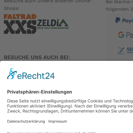
Besuche auch unsere anderen Online-
Bei Marine-
Shops:
folgenden 
BESUCHE UNS AUCH BEI:
PARTNER