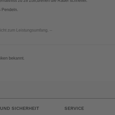
hältniss zu 28 Zoll,drehen die Räder schneller.
s Pendeln.
nicht zum Leistungsumfang. --
iken bekannt.
UND SICHERHEIT
SERVICE