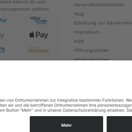
Sales kannst du aus
Versandkostentabelle
Zahlungsarten wählen:
Blog
Erklärung zur Barrierefre
Impressum
AGB
Öffnungszeiten
Versandpartner
Verfügbarkeiten
Zahlung und Versand
Datenschutz
Fernabsatz
Widerrufsrecht MS
Widerrufsrecht bei Repa
Widerrufsrecht bei Diens