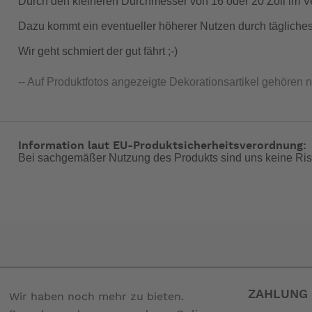
Durch den kleineren Durchmesser von 16 oder 20 Zoll im Ver
Dazu kommt ein eventueller höherer Nutzen durch tägliche
Wir geht schmiert der gut fährt ;-)
-- Auf Produktfotos angezeigte Dekorationsartikel gehören 
Information laut EU-Produktsicherheitsverordnung:
Bei sachgemäßer Nutzung des Produkts sind uns keine Ris
ZAHLUNG 
Wir haben noch mehr zu bieten.