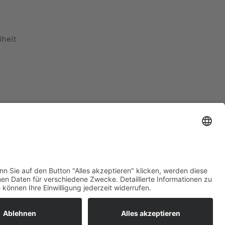
iheit
ratur
tleistungen