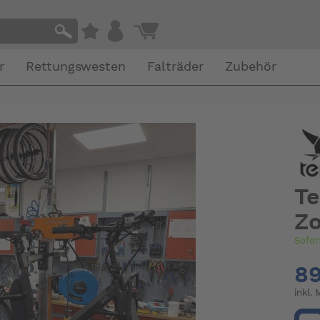
r
Rettungswesten
Falträder
Zubehör
Te
Zo
Sofor
89
inkl.