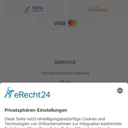
RAHMENGRÖSSEN:
One size
BIKE SIZE:
191 × 68 × 116 cm (75,2 × 26,8 × 45,7 in)
WHEELBASE:
135 cm (53,1 in)
STANDOVER HEIGHT:
49 cm (19,3 in)
FALTMASS:
SERVICE
182 × 46 × 87 cm (71,7 × 18,1 × 34,3 in)
Versandkostentabelle
FALTZEIT:
5 seconds
Blog
ABSTAND SATTELSTÜTZE - LENKER:
Erklärung zur Barrierefreiheit
49 - 59 cm (19,3 - 23,2 in)
Impressum
ABSTAND SATTELSPITZE - PEDAL:
69 - 105 cm (27,2 - 41,3 in)
AGB
IDEALE FAHRERGRÖSSE:
Öffnungszeiten
150 - 200 cm (59,1 - 78,7 in)
Versandpartner