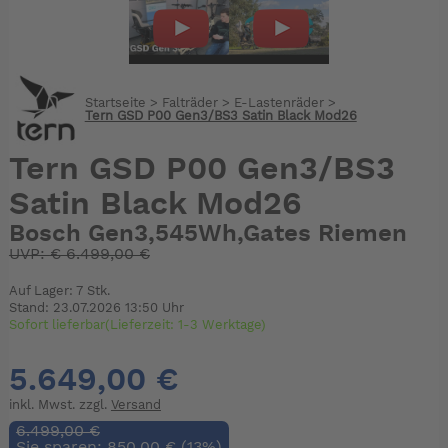
Startseite
>
Falträder
>
E-Lastenräder
>
Tern GSD P00 Gen3/BS3 Satin Black Mod26
Tern GSD P00 Gen3/BS3
Satin Black Mod26
Bosch Gen3,545Wh,Gates Riemen
UVP:
€
6.499,00 €
Auf Lager: 7 Stk.
Stand: 23.07.2026 13:50 Uhr
Sofort lieferbar(Lieferzeit: 1-3 Werktage)
5.649,00 €
inkl. Mwst. zzgl.
Versand
6.499,00 €
Sie sparen: 850,00 € (13%)