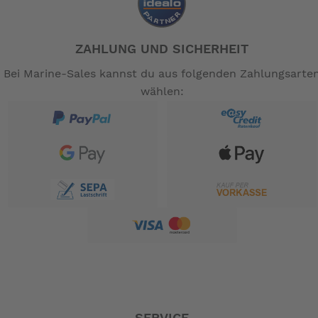
Volumen - ca. 10 L
Gewicht - 1,18 kg
Zuladung - 6 kg
ZAHLUNG UND SICHERHEIT
Material - Ripstop-Nylon
Bei Marine-Sales kannst du aus folgenden Zahlungsarte
wählen:
*Die HQ Bag passt auch an andere Klickfix Adapter.
-- Auf Produktfotos angezeigte Dekorationsartikel
gehören nicht zum Leistungsumfang. --