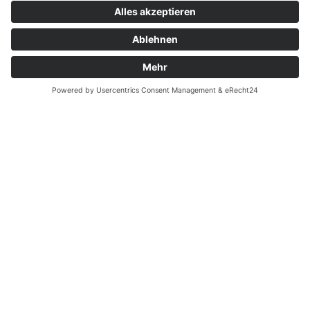
Kontakt
Garantiefall
Batterieverordnung
Ergänzende Allgemeine Geschäftsbedingungen zum
easyCredit-Ratenkauf
Vertrag widerrufen
© Kaniewski Handels GmbH & Co. KG, 2026 - Alle Rechte
vorbehalten.
Shopsystem:
WEBAN
OS
,
WEB
AN
UG