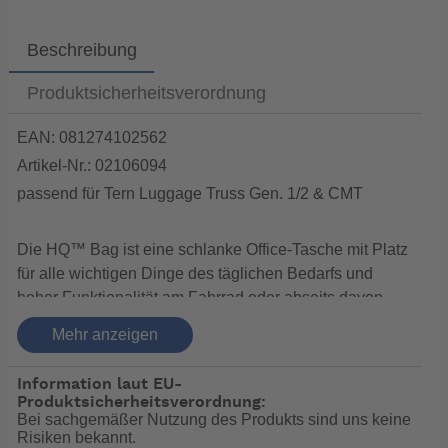
Beschreibung
Produktsicherheitsverordnung
EAN: 081274102562
Artikel-Nr.: 02106094
passend für Tern Luggage Truss Gen. 1/2 & CMT
Die HQ™ Bag ist eine schlanke Office-Tasche mit Platz
für alle wichtigen Dinge des täglichen Bedarfs und
hoher Funktionalität am Fahrrad oder abseits davon.
Der versenkte KLICKfix®-Adapter erleichtert das
Mehr anzeigen
Tragen der Tasche erheblich, da keine hervorstehenden
Teile vorhanden sind. Die HQ™ Bag lässt sich mit
Information laut EU-
einem Klick am Tern Luggage Truss™ (oder Luggage
Produktsicherheitsverordnung:
Truss™
CMT
) befestigen. Mitgeliefert werden eine
Bei sachgemäßer Nutzung des Produkts sind uns keine
Risiken bekannt.
Regenhülle und ein verstellbarer Schultergurt – für alle