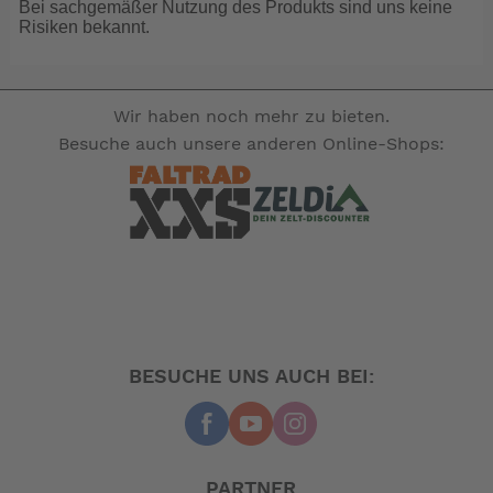
Bei sachgemäßer Nutzung des Produkts sind uns keine
der Hacke gegen die Satteltaschen)
Risiken bekannt.
3 mit Nabendynamo 40 Lux,auch Rücklicht(andere
Falträder haben hinten Batterielicht)
4. N-Fold Technik mit 2 Premium Verschlüssen(von uns
Wir haben noch mehr zu bieten.
richtig eingestellt ;-)
Besuche auch unsere anderen Online-Shops:
5. Hohlkammerfelgen mit SAPIM Speichen und
Schwalbe Big Apple Markenreifen.
Dieses Rad ist für den täglichen Einsatz und für lange
Strecken gebaut worden.
Das sagt der Hersteller:
Regenschirm, Smartphone, für Schnappschüsse noch
den Selfie-Stick mit Teleskopfunktion – offenbar gehen
BESUCHE UNS AUCH BEI:
viele Entwicklungen in Richtung mehr Tragbarkeit. Auch
beim Fahrrad ist das nicht anders. Als funktionelles
Mobilitäts-Tool wird das Link D8 zu Ihrem täglichen
Reisebegleiter, sei es einfach nur auf dem Rad oder in
PARTNER