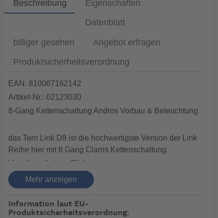
Beschreibung
Eigenschaften
Datenblatt
billiger gesehen
Angebot erfragen
Produktsicherheitsverordnung
EAN: 810067162142
Artikel-Nr.: 02123030
8-Gang Kettenschaltung Andros Vorbau & Beleuchtung
das Tern Link D8 ist die hochwertigste Version der Link
Reihe hier mit 8 Gang Clarris Kettenschaltung
Vorteile auf einen Blick:
1. Andros Vorbau- so kann man verschiedene
Mehr anzeigen
Sitzpositionen ohne Werkzeug in Sekunden ändern.
2.Gepäckträger(25kg) auch für Satteltaschen
Information laut EU-
Produktsicherheitsverordnung:
seitlich(bei allen anderen Trägern kommt man sonst mit