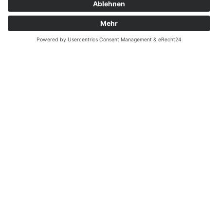
Garantiefall
Batterieverordnung
Ergänzende Allgemeine Geschäftsbedingungen zum
easyCredit-Ratenkauf
Vertrag widerrufen
© Kaniewski Handels GmbH & Co. KG, 2026 - Alle Rechte
vorbehalten.
Shopsystem:
WEBAN
OS
,
WEB
AN
UG