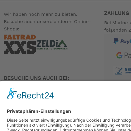
ZAHLUNG 
Wir haben noch mehr zu bieten.
Besuche auch unsere anderen Online-
Bei Marine-
Shops:
folgenden 
BESUCHE UNS AUCH BEI:
PARTNER