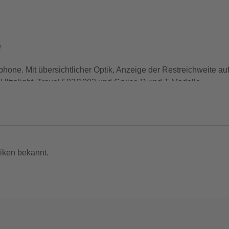
e
tphone. Mit übersichtlicher Optik, Anzeige der Restreichweite 
 Ultralight, Travel 503/1003 und Cruise R und T Modelle.
ite wird in Echtzeit auf einer Karte angezeigt
zung der Ankunftszeit
iken bekannt.
n unterwegs ist
nicht zum Leistungsumfang. --