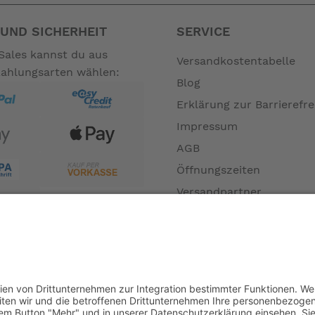
UND SICHERHEIT
SERVICE
Sales kannst du aus
Versandkostentabelle
Zahlungsarten wählen:
Blog
Erklärung zur Barrierefre
Impressum
AGB
Öffnungszeiten
Versandpartner
Verfügbarkeiten
Zahlung und Versand
Datenschutz
Fernabsatz
Widerrufsrecht MS