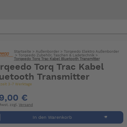
Bi
warte
Startseite
>
Außenborder
>
Torqeedo Elektro Außenborder
>
Torqeedo Zubehör, Taschen & Ladetechnik
>
Torqeedo Torq Trac Kabel Bluetooth Transmitter
rqeedo Torq Trac Kabel
uetooth Transmitter
rzeit 3-7 Werktage
9,00 €
 Mwst. zzgl.
Versand
In den Warenkorb