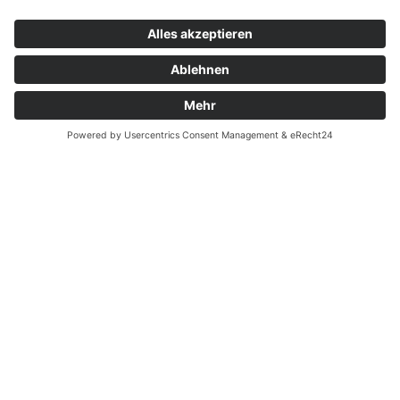
Kontakt
Garantiefall
Batterieverordnung
Ergänzende Allgemeine Geschäftsbedingungen zum
easyCredit-Ratenkauf
Vertrag widerrufen
© Kaniewski Handels GmbH & Co. KG, 2026 - Alle Rechte
vorbehalten.
Shopsystem:
WEBAN
OS
,
WEB
AN
UG