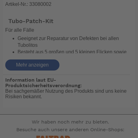
Artikel-Nr.: 33080002
Tubo-Patch-Kit
Für alle Fälle
Geeignet zur Reparatur von Defekten bei allen
Tubolitos
Besteht aus 5 großen und 5 kleinen Flicken sowie
einem Kleber
Mehr anzeigen
Zuverlässige Abdichtung von Durchstichen und
Durchschlägen
Verbesserte Klebefähigkeit
Information laut EU-
Haftet auch bei höheren Temperaturen
Produktsicherheitsverordnung:
Bei sachgemäßer Nutzung des Produkts sind uns keine
einwandfrei
Risiken bekannt.
-- Auf Produktfotos angezeigte Dekorationsartikel
gehören nicht zum Leistungsumfang. --
Wir haben noch mehr zu bieten.
Besuche auch unsere anderen Online-Shops: