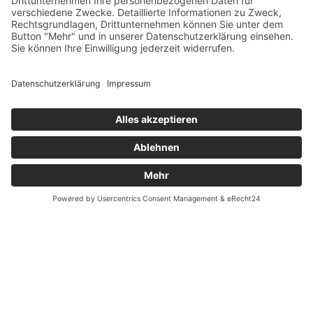
Datenschutz
Fernabsatz
Widerrufsrecht MS
Widerrufsrecht bei Reparatur
Widerrufsrecht bei Dienstleistungen
Kontakt
Garantiefall
Batterieverordnung
Ergänzende Allgemeine Geschäftsbedingungen zum
easyCredit-Ratenkauf
Vertrag widerrufen
© Kaniewski Handels GmbH & Co. KG, 2026 - Alle Rechte
vorbehalten.
Shopsystem:
WEBAN
OS
,
WEB
AN
UG