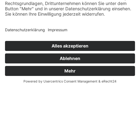
Fernabsatz
Widerrufsrecht MS
Widerrufsrecht bei Reparatur
Widerrufsrecht bei Dienstleistungen
Kontakt
Garantiefall
Batterieverordnung
Ergänzende Allgemeine Geschäftsbedingungen zum
easyCredit-Ratenkauf
Vertrag widerrufen
© Kaniewski Handels GmbH & Co. KG, 2026 - Alle Rechte
vorbehalten.
Shopsystem:
WEBAN
OS
,
WEB
AN
UG