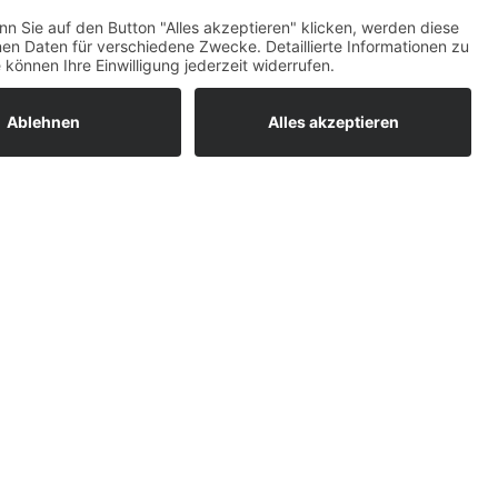
ratur
tleistungen
um easyCredit-
BAN
OS
,
WEB
AN
UG