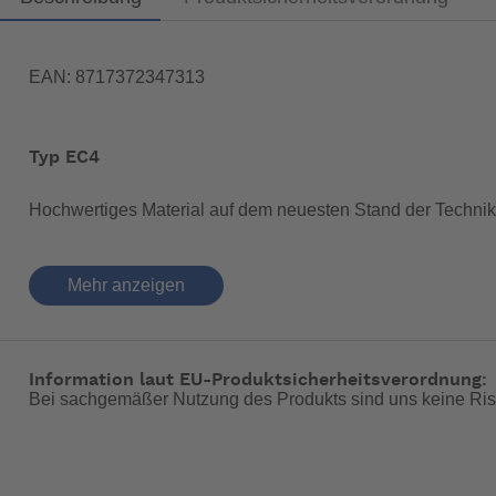
EAN: 8717372347313
Typ EC4
Hochwertiges Material auf dem neuesten Stand der Technik
Diese hochwertige elektronische Motorfernsteuerung ist aus
Mehr anzeigen
für einen oder zwei Motoren und mehrere Steuerstände bei
Der Datenaustausch erfolgt über Can-Bus Protokoll. Die EC4 
Sie erfüllt die EMC Standards.
Information laut EU-Produktsicherheitsverordnung:
Spezifikationen
Bei sachgemäßer Nutzung des Produkts sind uns keine Ris
• Erhältlich für 12V und 24V
• Wasserdicht (IP67)
• Passend für mechanische Systeme, Kombinationen mech