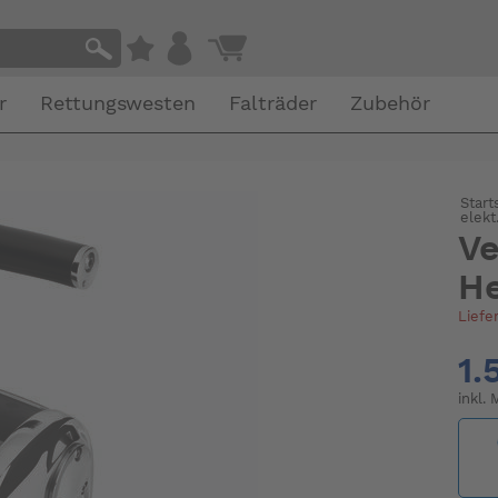
r
Rettungswesten
Falträder
Zubehör
Start
elek
Ve
He
Liefe
1.
inkl.