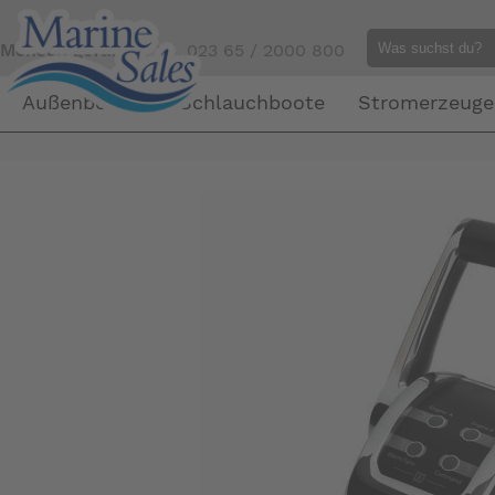
Mensch gefällig?
Tel. 023 65 / 2000 800
Außenborder
Schlauchboote
Stromerzeuge