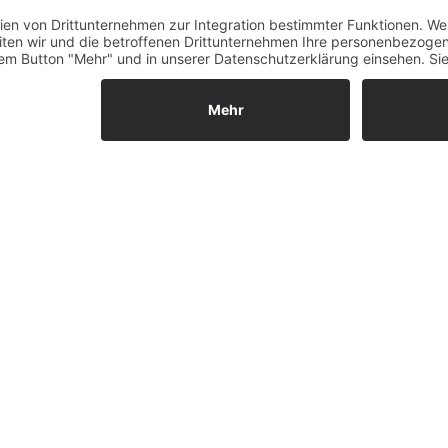
Fernabsatz
Widerrufsrecht MS
Widerrufsrecht bei Repa
Widerrufsrecht bei Diens
Kontakt
Garantiefall
Batterieverordnung
Ergänzende Allgemeine
Geschäftsbedingungen z
Ratenkauf
Vertrag widerrufen
ls GmbH & Co. KG, 2026 - Alle Rechte vorbehalten.
Shopsystem:
WE