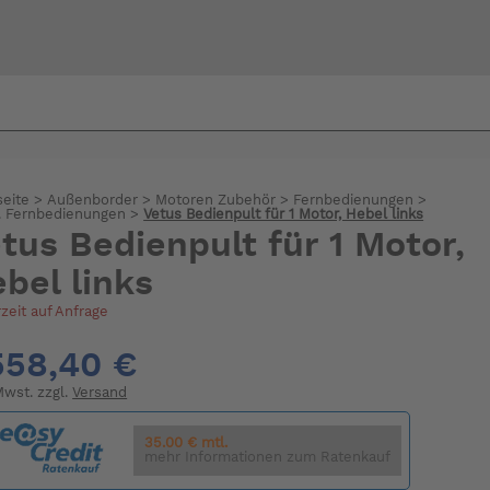
Bi
warte
seite
>
Außenborder
>
Motoren Zubehör
>
Fernbedienungen
>
t. Fernbedienungen
>
Vetus Bedienpult für 1 Motor, Hebel links
tus Bedienpult für 1 Motor,
bel links
rzeit auf Anfrage
558,40 €
 Mwst. zzgl.
Versand
35.00 € mtl.
mehr Informationen zum Ratenkauf