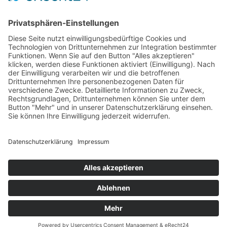
Öffnungszeiten
Versandpartner
Verfügbarkeiten
Zahlung und Versand
Datenschutz
Fernabsatz
Widerrufsrecht MS
Widerrufsrecht bei Reparatur
Widerrufsrecht bei Dienstleistungen
Kontakt
Garantiefall
Batterieverordnung
Ergänzende Allgemeine Geschäftsbedingungen zum
easyCredit-Ratenkauf