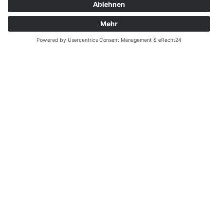
Batterieverordnung
Ergänzende Allgemeine Geschäftsbedingungen zum
easyCredit-Ratenkauf
Vertrag widerrufen
© Kaniewski Handels GmbH & Co. KG, 2026 - Alle Rechte
vorbehalten.
Shopsystem:
WEBAN
OS
,
WEB
AN
UG