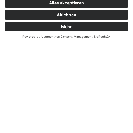
Bürgermeister-Bombeck-Str.1, 22851
Adresse:
Kontakt
Norderstedt, Deutschland
Garantiefall
www.yachticon.de
Webseite:
Batterieverordnung
yachticon@yachticon.de
Email:
Ergänzende Allgemeine Geschäftsbedingungen zum
-- Auf Produktfotos angezeigte Dekorationsartikel
easyCredit-Ratenkauf
gehören nicht zum Leistungsumfang. --
Vertrag widerrufen
© Kaniewski Handels GmbH & Co. KG, 2026 - Alle Rechte
vorbehalten.
Shopsystem:
WEBAN
OS
,
WEB
AN
UG