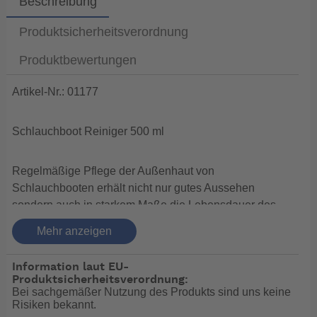
Beschreibung
Produktsicherheitsverordnung
Produktbewertungen
Artikel-Nr.: 01177
Schlauchboot Reiniger 500 ml
Regelmäßige Pflege der Außenhaut von
Schlauchbooten erhält nicht nur gutes Aussehen
sondern auch in starkem Maße die Lebensdauer des
Materials.
Mehr anzeigen
Yachticon bietet hierfür eine Reihe von Produkten, mit
Information laut EU-
denen sich Schlauchboote lange Zeit ohne Aufwand
Produktsicherheitsverordnung:
und Mühe in Topform halten lassen. Reinigt alle
Bei sachgemäßer Nutzung des Produkts sind uns keine
Risiken bekannt.
Schlauchboote aus PVC, Gummi, Hypalon und